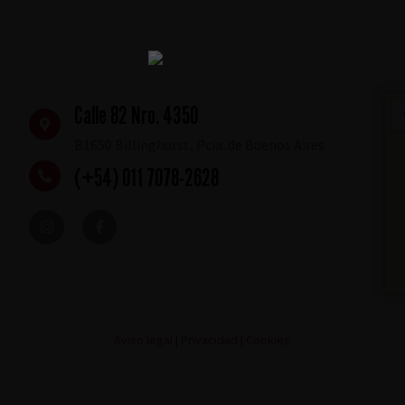
Calle 82 Nro. 4350
B1650 Billinghurst, Pcia. de Buenos Aires
(+54) 011 7078-2628
Aviso legal
|
Privacidad
|
Cookies