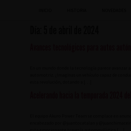
INICIO
HISTORIA
NOVEDADES
Día:
5 de abril de 2024
Avances tecnológicos para autos autó
En un mundo donde la tecnología parece avanzar a
automotriz. ¿Imaginas un vehículo capaz de conduci
esta revolución, dotando a […]
Acelerando hacia la temporada 2024 de
El equipo Akuro Power Team se complace en anuncia
encabezado por @juantocatalan y @juanchimaceira, 
esta emocionante travesía automovilística […]