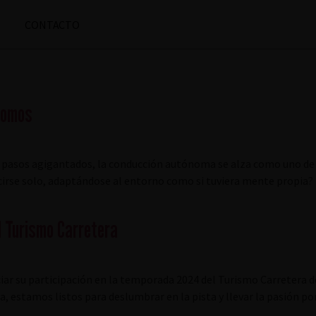
CONTACTO
nomos
 pasos agigantados, la conducción autónoma se alza como uno de
rse solo, adaptándose al entorno como si tuviera mente propia? La 
l Turismo Carretera
r su participación en la temporada 2024 del Turismo Carretera de
estamos listos para deslumbrar en la pista y llevar la pasión po